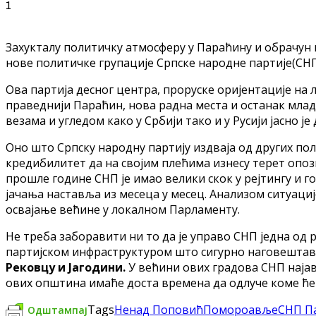
1
Захукталу политичку атмосферу у Параћину и обрачун
нове политичке групације Српске народне партије(СНП
Ова партија десног центра, проруске оријентације на 
праведнији Параћин, нова радна места и останак млад
везама и угледом како у Србији тако и у Русији јасно ј
Оно што Српску народну партију издваја од других пол
кредибилитет да на својим плећима изнесу терет опоз
прошле године СНП је имао велики скок у рејтингу и г
јачања наставља из месеца у месец. Анализом ситуациј
освајање већине у локалном Парламенту.
Не треба заборавити ни то да је управо СНП једна о
партијском инфраструктуром што сигурно наговештава
Рековцу и Јагодини.
У већини ових градова СНП најав
ових општина имаће доста времена да одлуче коме ће д
Tags
Ненад Поповић
Помороавље
СНП П
Одштампај