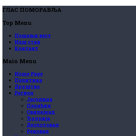
ГЛАС ПОМОРАВЉА
Top Menu
Пошаљи вест
Наш став
Контакт
Main Menu
Home Page
Политика
Друштво
Регион
Јагодина
Параћин
Свилајнац
Ћуприја
Деспотовац
Рековац