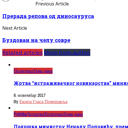
Previous Article
Прерада репова од диносауруса
Next Article
Буздован на челу совре
Related articles
More from author
Политика
Тема дана
Жртва “истраживачког новинарства” мини
6. новембар 2017
By
Екипа Гласа Поморавља
Politika
Друштво
Политика
Тема дана
Подршка министру Ненаду Поповићу, преми