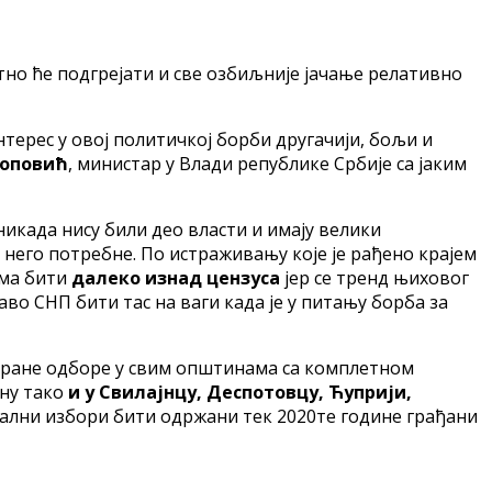
но ће подгрејати и све озбиљније јачање релативно
нтерес у овој политичкој борби другачији, бољи и
Поповић
, министар у Влади републике Србије са јаким
никада нису били део власти и имају велики
него потребне. По истраживању које је рађено крајем
има бити
далеко изнад цензуса
јер се тренд њиховог
во СНП бити тас на ваги када је у питању борба за
миране одборе у свим општинама са комплетном
ину тако
и у Свилајнцу, Деспотовцу, Ћуприји,
кални избори бити одржани тек 2020те године грађани