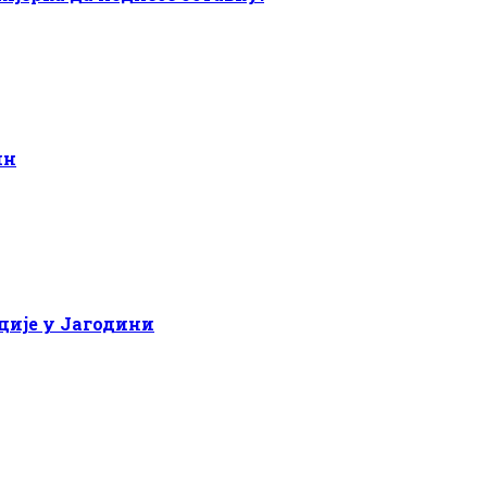
ин
ције у Јагодини