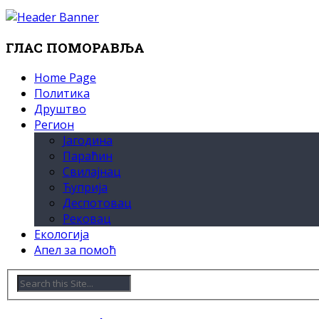
ГЛАС ПОМОРАВЉА
Home Page
Политика
Друштво
Регион
Јагодина
Параћин
Свилајнац
Ћуприја
Деспотовац
Рековац
Екологија
Апел за помоћ