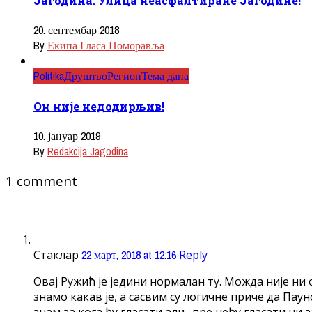
Јагодина: Улицa неасфалтиране Јагодине!
20. септембар 2018
By
Екипа Гласа Поморавља
Politika
Друштво
Регион
Тема дана
Он није недодирљив!
10. јануар 2019
By
Redakcija Jagodina
1 comment
Стаклар
22 март, 2018 at 12:16
Reply
Овај Ружић је једини нормалан ту. Можда није ни
знамо какав је, а сасвим су логичне приче да Пау