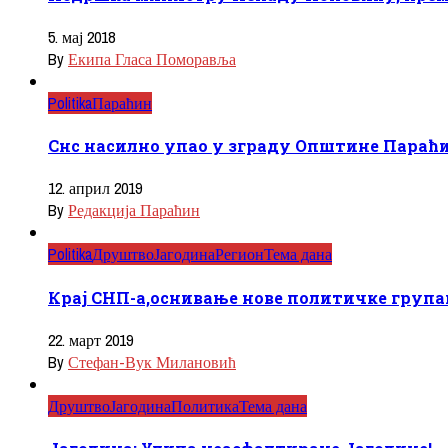
5. мај 2018
By
Екипа Гласа Поморавља
Politika
Параћин
Снс насилно упао у зграду Општине Параћ
12. април 2019
By
Редакција Параћин
Politika
Друштво
Јагодина
Регион
Тема дана
Крај СНП-а,оснивање нове политичке група
22. март 2019
By
Стефан-Вук Милановић
Друштво
Јагодина
Политика
Тема дана