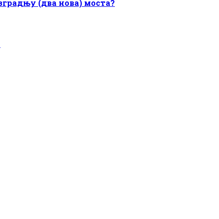
градњу (два нова) моста?
?