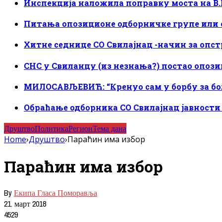
Инспекција наложила поправку моста на В.
Питања опозиционе одборничке групе или 
Хитне седнице СО Свилајнац -начин за опс
СНС у Свиланцу (из незнања?) постао опоз
МИЛОСАВЉЕВИЋ: “Кренуо сам у борбу за бо
Обраћање одборника СО Свилајнац јавности 
Друштво
Политика
Регион
Тема дана
Home
›
Друштво
›
Параћин има избор
Параћин има избор
By
Екипа Гласа Поморавља
21. март 2018
4529