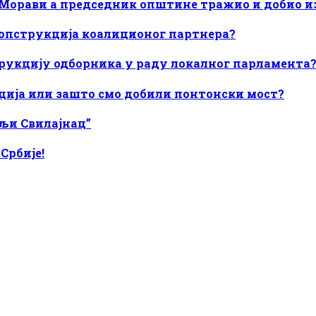
Морави а председник општине тражио и добио из
опструкција коалиционог партнера?
трукцију одборника у раду локалног парламента
иција или зашто смо добили понтонски мост?
љи Свилајнац”
Србије!