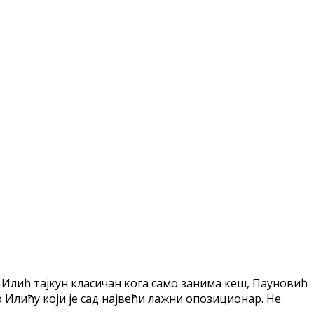
н Илић тајкун класичан кога само занима кеш, Пауновић
о Илићу који је сад највећи лажни опозиционар. Не