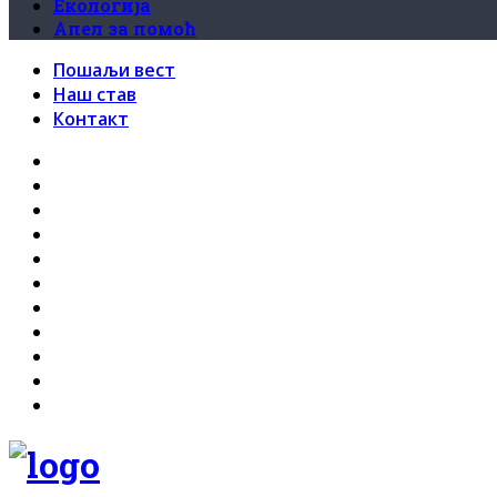
Екологија
Апел за помоћ
Пошаљи вест
Наш став
Контакт