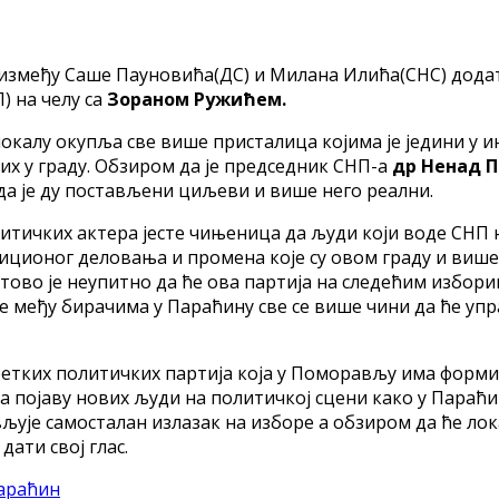
 између Саше Пауновића(ДС) и Милана Илића(СНС) додат
) на челу са
Зораном Ружићем.
локалу окупља све више присталица којима је једини у и
их у граду. Обзиром да је председник СНП-а
др Ненад 
е да је ду постављени циљеви и више него реални.
итичких актера јесте чињеница да људи који воде СНП 
иционог деловања и промена које су овом граду и више 
отово је неупитно да ће ова партија на следећим избор
е међу бирачима у Параћину све се више чини да ће упра
д ретких политичких партија која у Поморављу има фор
 појаву нових људи на политичкој сцени како у Параћ
љује самосталан излазак на изборе а обзиром да ће ло
ати свој глас.
араћин