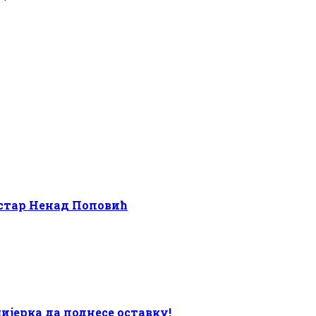
стар Ненад Поповић
јерка да поднесе оставку!