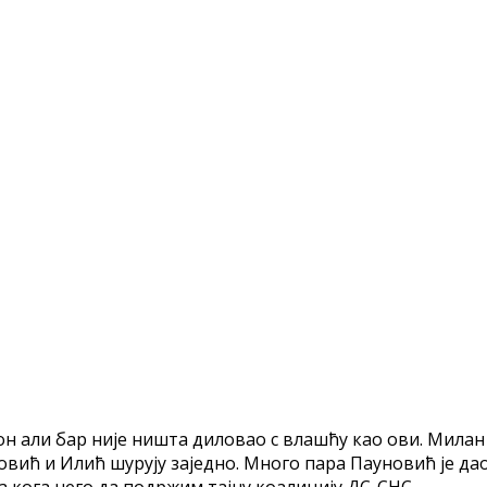
 он али бар није ништа диловао с влашћу као ови. Мила
новић и Илић шурују заједно. Много пара Пауновић је да