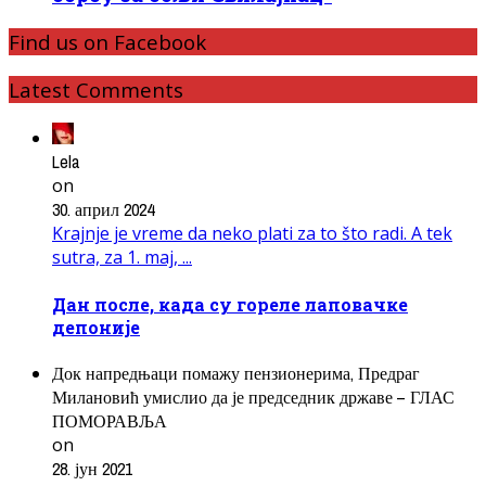
Find us on Facebook
Latest Comments
Lela
on
30. април 2024
Krajnje je vreme da neko plati za to što radi. A tek
sutra, za 1. maj, ...
Дан после, када су гореле лаповачке
депоније
Док напредњаци помажу пензионерима, Предраг
Милановић умислио да је председник државе – ГЛАС
ПОМОРАВЉА
on
28. јун 2021