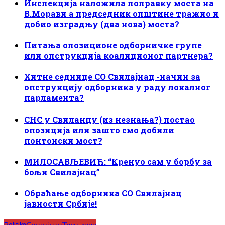
Инспекција наложила поправку моста на
В.Морави а председник општине тражио и
добио изградњу (два нова) моста?
Питања опозиционе одборничке групе
или опструкција коалиционог партнера?
Хитне седнице СО Свилајнац -начин за
опструкцију одборника у раду локалног
парламента?
СНС у Свиланцу (из незнања?) постао
опозиција или зашто смо добили
понтонски мост?
МИЛОСАВЉЕВИЋ: “Кренуо сам у борбу за
бољи Свилајнац”
Обраћање одборника СО Свилајнац
јавности Србије!