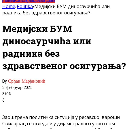
Politika
Свилајнац
Тема дана
Home
›
Politika
›
Медијски БУМ диносаурчића или
радника без здравственог осигурања?
Медијски БУМ
диносаурчића или
радника без
здравственог осигурања?
By
Срђан Марјановић
3. фебруар 2021
8704
3
Заоштрена политичка ситуција у ресавској вароши
Свилајнац се огледа и у дијаметрално супротном