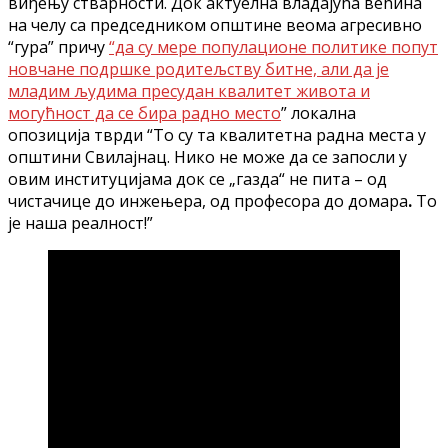
виђењу стварности. Док актуелна владајућа већина
на челу са председником општине веома агресивно
“гура” причу
“да су мере популационе политике попут
новчане подршке родитељству битне, али да је
младим људима пресудан квалитет живота и
могућност да се бира радно место
” локална
опозиција тврди “То су та квалитетна радна места у
општини Свилајнац. Нико не може да се запосли у
овим институцијама док се „газда“ не пита –
од
чистачице до инжењера, од професора до домара
.
То
је наша реалност!”