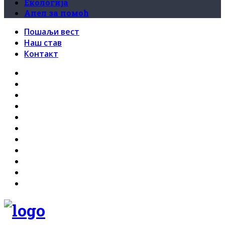
Екологија
Апел за помоћ
Пошаљи вест
Наш став
Контакт