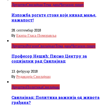
Друштво
Свилајнац
Тема дана
Читаоци пишу
Изложба рогате стоке које никад мање,
нажалост!
28. септембар 2018
By
Екипа Гласа Поморавља
Друштво
Регион
Свилајнац
Тема дана
Читаоци пишу
Професор Нешић: Писмо Центру за
социјални рад Свилајнац
13. фебруар 2018
By
Редакција Свилајнац
Друштво
Политика
Свилајнац
Свилајнац: Политика важнија од живота
грађана?