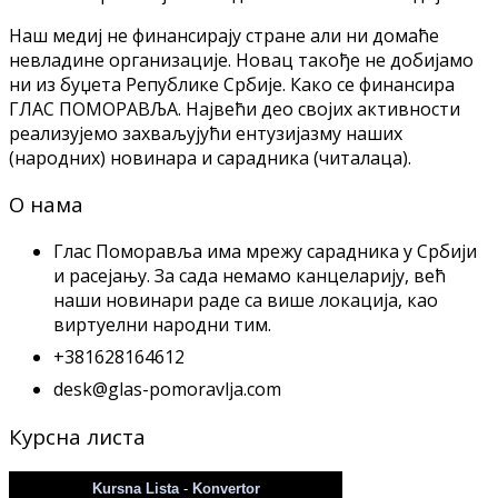
Наш медиј не финансирају стране али ни домаће
невладине организације. Новац такође не добијамо
ни из буџета Републике Србије. Како се финансира
ГЛАС ПОМОРАВЉА. Највећи део својих активности
реализујемо захваљујући ентузијазму наших
(народних) новинара и сарадника (читалаца).
О нама
Глас Поморавља има мрежу сарадника у Србији
и расејању. За сада немамо канцеларију, већ
наши новинари раде са више локација, као
виртуeлни народни тим.
+381628164612
desk@glas-pomoravlja.com
Курсна листа