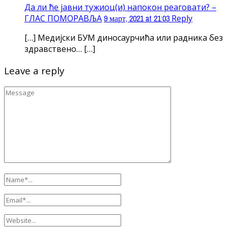
Да ли ће јавни тужиоц(и) напокон реаговати? –
ГЛАС ПОМОРАВЉА
9 март, 2021 at 21:03
Reply
[…] Медијски БУМ диносаурчића или радника без
здравствено… […]
Leave a reply