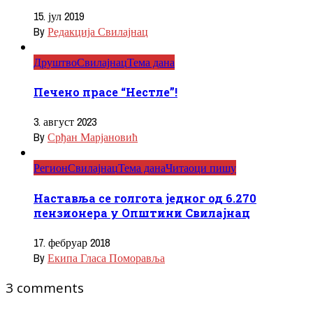
15. јул 2019
By
Редакција Свилајнац
Друштво
Свилајнац
Тема дана
Печено прасе “Нестле”!
3. август 2023
By
Срђан Марјановић
Регион
Свилајнац
Тема дана
Читаоци пишу
Наставља се голгота једног од 6.270
пензионера у Општини Свилајнац
17. фебруар 2018
By
Екипа Гласа Поморавља
3 comments