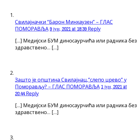
Свилајначки “Барон Минхаузен” – ГЛАС
ПОМОРАВЉА
9 јун, 2021 at 18:39
Reply
[…] Медијски БУМ диносаурчића или радника без
здравствено… […]
Зашто је општина Свилајнац,”слепо црево” у
Поморављу? – ГЛАС ПОМОРАВЉА
1 јун, 2021 at
20:44
Reply
[…] Медијски БУМ диносаурчића или радника без
здравствено… […]