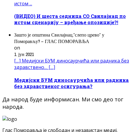
истом ...
(ВИДЕО) И шеста седница СО Свилајнац по
истом сценарију – вређање опозиције?!
Зашто је општина Свилајнац,”слепо црево” у
Поморављу? – ГЛАС ПОМОРАВЉА
on
1. јун 2021
[…] Медијски БУМ диносаурчића или радника без
здравствено… […]
Медијски БУМ диносаурчића или радника
без здравственог осигурања?
Да народ буде информисан. Ми смо део тог
народа.
Глас Поморавља је слободан и независтан медиј.