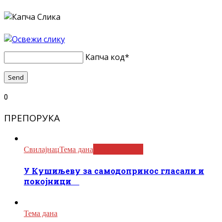
Капча код
*
0
ПРЕПОРУКА
Свилајнац
Тема дана
Читаоци пишу
У Кушиљеву за самодопринос гласали и
покојници
Тема дана