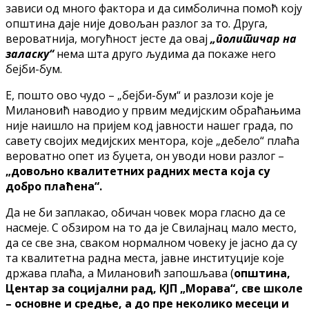
зависи од много фактора и да симболична помоћ коју
општина даје није довољан разлог за то. Друга,
вероватнија, могућност јесте да овај
„политичар на
заласку“
нема шта друго људима да покаже него
бејби-бум.
​Е, пошто ово чудо – „бејби-бум“ и разлози које је
Милановић наводио у првим медијским обраћањима
није наишло на пријем код јавности нашег града, по
савету својих медијских ментора, које „дебело“ плаћа
вероватно опет из буџета, он уводи нови разлог –
„довољно квалитетних радних места која су
добро плаћена“.
Да не би заплакао, обичан човек мора гласно да се
насмеје. С обзиром на то да је Свилајнац мало место,
да се све зна, сваком нормалном човеку је јасно да су
та квалитетна радна места, јавне институције које
држава плаћа, а Милановић запошљава (
општина,
Центар за социјални рад, КЈП „Морава“, све школе
– основне и средње, а до пре неколико месеци и