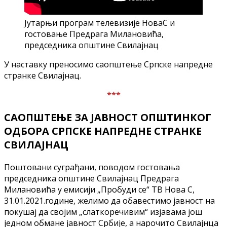
Јутарњи програм телевизије НоваС и
гостовање Предрага Милановића,
председника општине Свилајнац
У наставку преносимо саопштење Српске напредне
странке Свилајнац.
***
САОПШТЕЊЕ ЗА ЈАВНОСТ ОПШТИНКОГ
ОДБОРА СРПСКЕ НАПРЕДНЕ СТРАНКЕ
СВИЛАЈНАЦ
Поштовани суграђани, поводом гостовања
председника општине Свилајнац Предрага
Милановића у емисији „Пробуди се“ ТВ Нова С,
31.01.2021.године, желимо да обавестимо јавност на
покушај да својим „слаткоречивим“ изјавама још
једном обмане јавност Србије, а нарочито Свилајнца