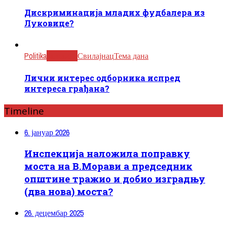
Дискриминација младих фудбалера из
Луковице?
Politika
Јагодина
Свилајнац
Тема дана
Лични интерес одборника испред
интереса грађана?
Timeline
6. јануар 2026
Инспекција наложила поправку
моста на В.Морави а председник
општине тражио и добио изградњу
(два нова) моста?
26. децембар 2025