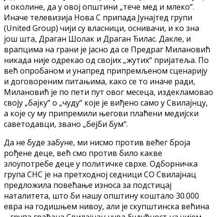
и околине, да у овој општини „тече мед и млеко“.
Иначе телевизија Нова С припада Јунајтед групи
(United Group) чији су власници, оснивачи, и ко зна
још шта, Драган Шолак и Драган Ђилас. Дакле, и
врапцима на грани је јасно да се Предраг Милановић
никада није одрекао од својих „жутих“ пријатеља. По
већ опробаном и унапред припремљеном сценарију
и договореним питањима, како се то иначе ради,
Милановић је по пети пут овог месеца, издекламовао
своју „бајку“ о „чуду“ које је виђено само у Свилајнцу,
а које су му припремили његови плаћени медијски
саветодавци, звано „бејби бум“.
Да не буде забуне, ми нисмо против већег броја
рођене деце, већ смо против било какве
злоупотребе деце у политичке сврхе. Одборничка
група СНС је на претходној седници СО Свилајнац
предложила повећање износа за подстицај
наталитета, што би нашу општину коштало 30.000
евра на годишњем нивоу, али је скупштинска већина