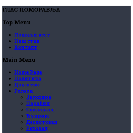
ГЛАС ПОМОРАВЉА
Top Menu
Пошаљи вест
Наш став
Контакт
Main Menu
Home Page
Политика
Друштво
Регион
Јагодина
Параћин
Свилајнац
Ћуприја
Деспотовац
Рековац