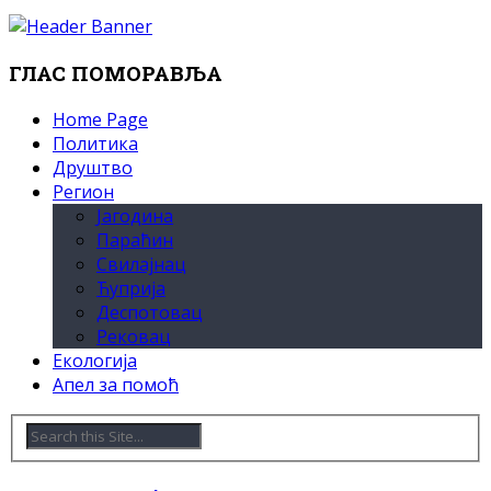
ГЛАС ПОМОРАВЉА
Home Page
Политика
Друштво
Регион
Јагодина
Параћин
Свилајнац
Ћуприја
Деспотовац
Рековац
Екологија
Апел за помоћ