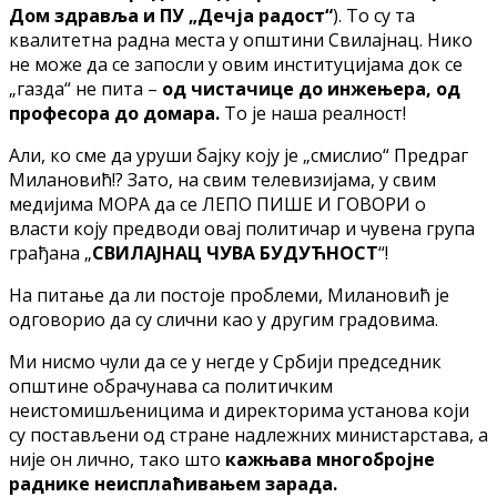
Дом здравља и ПУ „Дечја радост“
). То су та
квалитетна радна места у општини Свилајнац. Нико
не може да се запосли у овим институцијама док се
„газда“ не пита –
од чистачице до инжењера, од
професора до домара.
То је наша реалност!
Али, ко сме да уруши бајку коју је „смислио“ Предраг
Милановић!? Зато, на свим телевизијама, у свим
медијима МОРА да се ЛЕПО ПИШЕ И ГОВОРИ о
власти коју предводи овај политичар и чувена група
грађана „
СВИЛАЈНАЦ ЧУВА БУДУЋНОСТ
“!
На питање да ли постоје проблеми, Милановић је
одговорио да су слични као у другим градовима.
Ми нисмо чули да се у негде у Србији председник
општине обрачунава са политичким
неистомишљеницима и директорима установа који
су постављени од стране надлежних министарстава, а
није он лично, тако што
кажњава многобројне
раднике неисплаћивањем зарада.