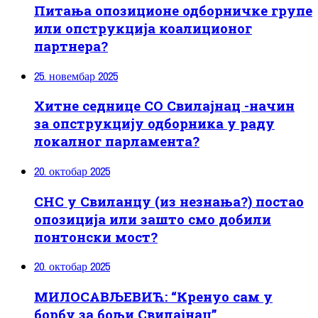
Питања опозиционе одборничке групе
или опструкција коалиционог
партнера?
25. новембар 2025
Хитне седнице СО Свилајнац -начин
за опструкцију одборника у раду
локалног парламента?
20. октобар 2025
СНС у Свиланцу (из незнања?) постао
опозиција или зашто смо добили
понтонски мост?
20. октобар 2025
МИЛОСАВЉЕВИЋ: “Кренуо сам у
борбу за бољи Свилајнац”