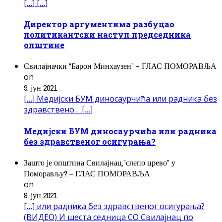
[…] […]
Директор аргументима разбуцао
политикантски наступ председника
општине
Свилајначки “Барон Минхаузен” – ГЛАС ПОМОРАВЉА
on
9. јун 2021
[…] Медијски БУМ диносаурчића или радника без
здравствено… […]
Медијски БУМ диносаурчића или радника
без здравственог осигурања?
Зашто је општина Свилајнац,”слепо црево” у
Поморављу? – ГЛАС ПОМОРАВЉА
on
9. јун 2021
[…] или радника без здравственог осигурања?
(ВИДЕО) И шеста седница СО Свилајнац по