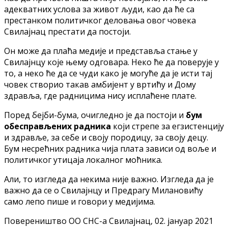
адекватних услова за живот људи, као да ће са
престанком политичког деловања овог човека
Свилајнац престати да постоји.
Он може да плаћа медије и представља стање у
Свилајнцу које њему одговара. Неко ће да поверује у
то, а неко ће да се чуди како је могуће да је исти тај
човек створио такав амбијент у вртићу и Дому
здравља, где радницима нису исплаћене плате.
Поред бејби-бума, очигледно је да постоји и
бум
обесправљених радника
који стрепе за егзистенцију
и здравље, за себе и своју породицу, за своју децу.
Бум несрећних радника чија плата зависи од воље и
политичког утицаја локалног моћника.
Али, то изгледа да некима није важно. Изгледа да је
важно да се о Свилајнцу и Предрагу Милановићу
само лепо пише и говори у медијима.
Повереништво ОО СНС-а Свилајнац
, 02. јануар 2021