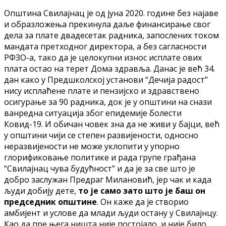
Општина Свилајнац је од јуна 2020. године без најаве
и образложења прекинула даље финансирање свог
дела за плате двадесетак радника, запослених током
мандата претходног директора, а без сагласности
РФЗО-а, тако да је целокупни износ исплате ових
плата остао на терет Дома здравља. Данас је већ 34.
дан како у Предшколској установи “Дечија радост”
нису исплаћене плате и пензијско и здравствено
осигурање за 90 радника, док је у општини на снази
ванредна ситуација због епидемије болести
Ковид-19. И обичан човек зна да не живи у бајци, већ
у општини чији се степен развијености, односно
неразвијености не може уклопити у упорно
глорификовање политике и рада групе грађана
“Свилајнац чува будућност” и да је за све што је
добро заслужан Предраг Милановић, јер чак и када
људи добију дете,
то је само зато што је баш он
председник општине
. Он каже да је створио
амбијент и услове да млади људи остану у Свилајнцу.
Као да пре њега ништа није постојало, и није било