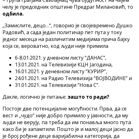
– група грађана Свилајнац чува будућност на чијем
челу је председник општине Предраг Милановић, то
одбила.
„Замислите, децо…“, говорио је својевремено Душко
Радовић, а сада један политичар пет пута у току
једног месеца на различитим медијима прича бајку
која се, вероватно, код људи није примила
6-8.01.2021. у дневном листу “ДАНАС”,
13.01.2021. на Телевизији КЦН Јагодина,
16.01.2021. у деневном листу “КУРИР”,
24.01.2021. на Радио Телевизија “ВОЈВОДИНЕ” и
31.01.2021. на Телевизији “Нова С”.
Дакле, логично је питање:
зашто то ради?
Постоје две потенцијалне могућности. Прва, да се
вест и „чудо“ није добро примило у јавности, да му
људи не верују, па треба да им понавља много пута
како би је запамтили. Пошто је и малој деци јасно да
је број рођене деце варијабилна категорија, да