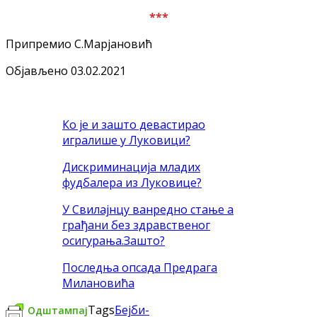
***
Припремио С.Марјановић
Објављено 03.02.2021
Ко је и зашто девастирао
игралише у Луковици?
Дискриминација младих
фудбалера из Луковице?
У Свилајнцу ванредно стање а
грађани без здравственог
осигурања.Зашто?
Последња опсада Предрага
Милановића
Tags
Бејби-
Одштампај