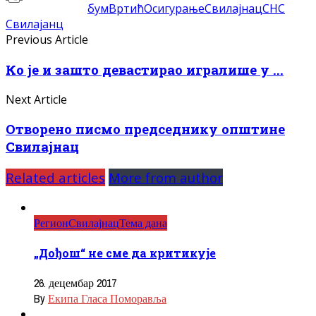
бум
Вртић
Осигурање
Свилајнац
СНС
Свилајанц
Previous Article
Ко је и зашто девастирао игралише у ...
Next Article
Отворено писмо председнику општине
Свилајнац
Related articles
More from author
Регион
Свилајнац
Тема дана
„Дођош“ не сме да критикује
26. децембар 2017
By
Екипа Гласа Поморавља