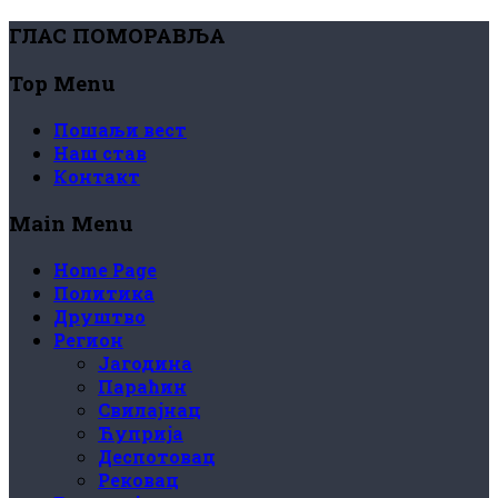
ГЛАС ПОМОРАВЉА
Top Menu
Пошаљи вест
Наш став
Контакт
Main Menu
Home Page
Политика
Друштво
Регион
Јагодина
Параћин
Свилајнац
Ћуприја
Деспотовац
Рековац