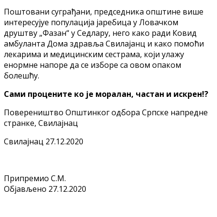
Поштовани суграђани, председника општине више
интересујуе популација јаребица у Ловачком
друштву „Фазан“ у Седлару, него како ради Ковид
амбуланта Дома здравља Свилајанц и како помоћи
лекарима и медицинским сестрама, који улажу
енормне напоре да се изборе са овом опаком
болешћу.
Сами процените ко је моралан, частан и искрен!?
​​​​​​​​Повереништво Општинког одбора Српске напредне
странке, Свилајнац
Свилајнац 27.12.2020
Припремио С.М.
Објављено 27.12.2020