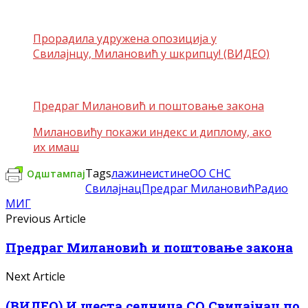
Прорадила удружена опозиција у
Свилајнцу, Милановић у шкрипцу! (ВИДЕО)
Предраг Милановић и поштовање закона
Милановићу покажи индекс и диплому, ако
их имаш
Tags
лажи
неистине
ОО СНС
Одштампај
Свилајнац
Предраг Милановић
Радио
МИГ
Previous Article
Предраг Милановић и поштовање закона
Next Article
(ВИДЕО) И шеста седница СО Свилајнац по