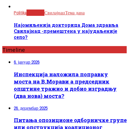
Politika
Друштво
Свилајнац
Тема дана
Најомиљенија докторица Дома здравља
Свилајнац -премештена у најудаљеније
село?
Timeline
6. јануар 2026
Инспекција наложила поправку
моста на В.Морави а председник
општине тражио и добио изградњу
(два нова) моста?
26. децембар 2025
Питања опозиционе одборничке групе
или опструкција коалиционог