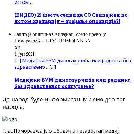
истом ...
(ВИДЕО) И шеста седница СО Свилајнац по
истом сценарију – вређање опозиције?!
Зашто је општина Свилајнац,”слепо црево” у
Поморављу? – ГЛАС ПОМОРАВЉА
on
1. јун 2021
[…] Медијски БУМ диносаурчића или радника без
здравствено… […]
Медијски БУМ диносаурчића или радника
без здравственог осигурања?
Да народ буде информисан. Ми смо део тог
народа.
Глас Поморавља је слободан и независтан медиј.