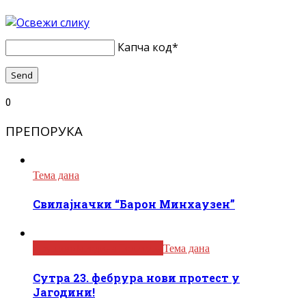
Капча код
*
0
ПРЕПОРУКА
Тема дана
Свилајначки “Барон Минхаузен”
Друштво
Јагодина
Политика
Тема дана
Сутра 23. фебрура нови протест у
Јагодини!