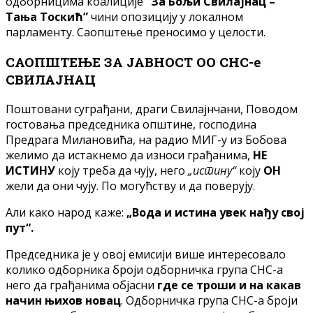
одборницима коалиције
“За Бољи Свилајнац –
Тања Тоскић”
чини опозицију у локалном
парламенту. Саопштење преносимо у целости.
САОПШТЕЊЕ ЗА ЈАВНОСТ ОО СНС-е
СВИЛАЈНАЦ
Поштовани суграђани, драги Свилајнчани, Поводом
гостовања председника општине, господина
Предрага Милановића, на радио МИГ-у из Бобова
желимо да истакнемо да износи грађанима,
НЕ
ИСТИНУ
коју треба да чују, него
„истину“
коју
ОН
жели да они чују. По могућству и да поверују.
Али како народ каже:
„Вода и истина увек нађу свој
пут“.
Председника је у овој емисији више интересовало
колико одборника броји одборничка група СНС-а
него да грађанима објасни
где се троши и на какав
начин њихов новац
. Одборничка група СНС-а броји