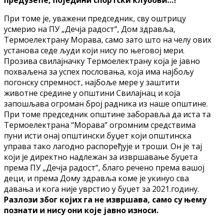
При томе је, уважени председник, сву оштрицу
усмерио на ПУ „Дечја радост“, Дом здравља,
Термоелектрану Морава, само зато што на челу ових
установа седе људи који нису по његовој мери.
Прозива свилајначку Термоелектрану која је јавно
похваљена за успех пословања, која има најбољу
погонску спремност, најбоље мере у заштити
животне средине у општини Свилајнац и која
запошљава огроман број радника из наше општине.
При томе председник општине заборавља да иста та
Термоелектрана “Морава” огромним средствима
пуни исти онај општински буџет који општинска
управа тако лагодно распоређује и троши. Он је тај
који је директно надлежан за извршавање буџета
према ПУ „Дечја радост“, благо речено према вашој
деци, и према Дому здравља коме је укинуо сва
давања и кога није уврстио у буџет за 2021.годину.
Разлози због којих га не извршава, само су њему
познати и нису они које јавно износи.