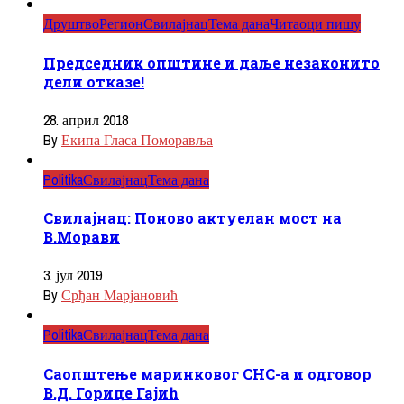
Друштво
Регион
Свилајнац
Тема дана
Читаоци пишу
Председник општине и даље незаконито
дели отказе!
28. април 2018
By
Екипа Гласа Поморавља
Politika
Свилајнац
Тема дана
Свилајнац: Поново актуелан мост на
В.Морави
3. јул 2019
By
Срђан Марјановић
Politika
Свилајнац
Тема дана
Саопштење маринковог СНС-а и одговор
В.Д. Горице Гајић