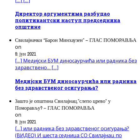
[…] […]
Директор аргументима разбуцао
политикантски наступ председника
општине
Свилајначки “Барон Минхаузен” – ГЛАС ПОМОРАВЉА
on
9. јун 2021
[…] Медијски БУМ диносаурчића или радника без
здравствено… […]
Медијски БУМ диносаурчића или радника
без здравственог осигурања?
Зашто је општина Свилајнац,”слепо црево” у
Поморављу? – ГЛАС ПОМОРАВЉА
on
9. јун 2021
[…] или радника без здравственог осигурања?
(ВИДЕО) И шеста седница СО Свилајнац по