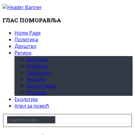
ГЛАС ПОМОРАВЉА
Home Page
Политика
Друштво
Регион
Јагодина
Параћин
Свилајнац
Ћуприја
Деспотовац
Рековац
Екологија
Апел за помоћ