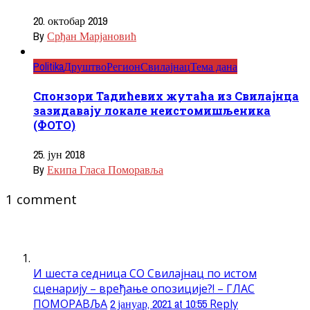
20. октобар 2019
By
Срђан Марјановић
Politika
Друштво
Регион
Свилајнац
Тема дана
Спонзори Тадићевих жутаћа из Свилајнца
зазидавају локале неистомишљеника
(ФОТО)
25. јун 2018
By
Екипа Гласа Поморавља
1 comment
И шеста седница СО Свилајнац по истом
сценарију – вређање опозиције?! – ГЛАС
ПОМОРАВЉА
2 јануар, 2021 at 10:55
Reply