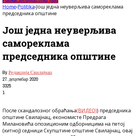
Politika
Свилајнац
Тема дана
Home
›
Politika
›
Још једна неуверљива самореклама
председника општине
Још једна неуверљива
самореклама
председника општине
By
Редакција Свилајнац
27. децембар 2020
3325
1
После скандалозног обраћања
(ВИДЕО)
) председника
општине Свилајнац, економисте Предрага
Милановића опозиционим одборницима на петој
(хитној) седници Скупштине општине Свилајнац, овај