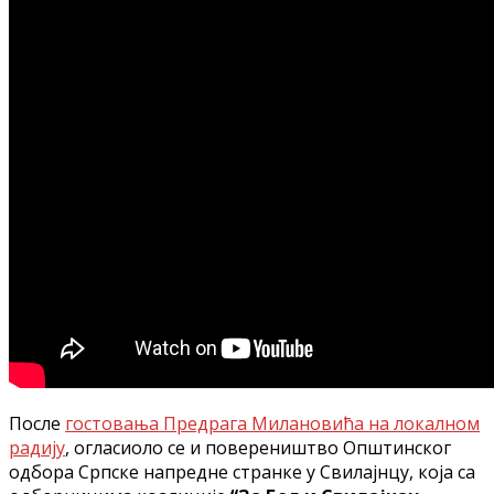
После
гостовања Предрага Милановића на локалном
радију
, огласиоло се и повереништво Општинског
одбора Српске напредне странке у Свилајнцу, која са