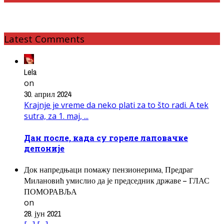
Latest Comments
Lela
on
30. април 2024
Krajnje je vreme da neko plati za to što radi. A tek
sutra, za 1. maj, ...
Дан после, када су гореле лаповачке
депоније
Док напредњаци помажу пензионерима, Предраг
Милановић умислио да је председник државе – ГЛАС
ПОМОРАВЉА
on
28. јун 2021