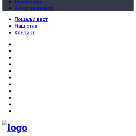
Екологија
Апел за помоћ
Пошаљи вест
Наш став
Контакт