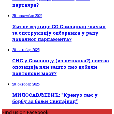
партнера?
25. новембар 2025
Хитне седнице СО Свилајнац -начин
за опструкцију одборника у раду
локалног парламента?
20. октобар 2025
СНС у Свиланцу (из незнања?) постао
опозиција или зашто смо добили
понтонски мост?
20. октобар 2025
МИЛОСАВЉЕВИЋ: “Кренуо сам у
борбу за бољи Свилајнац”
Find us on Facebook