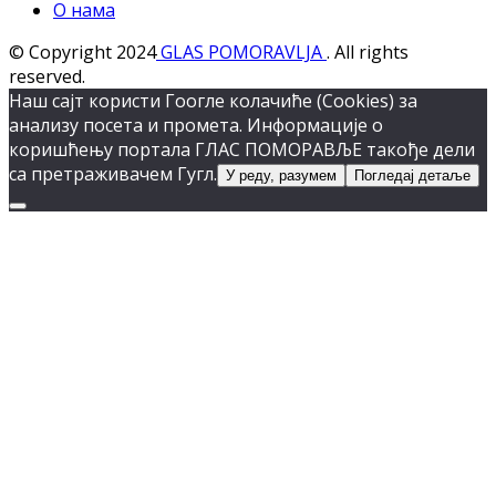
О нама
© Copyright 2024
GLAS POMORAVLJA
. All rights
reserved.
Наш сајт користи Гоогле колачиће (Cookies) за
анализу посета и промета. Информације о
коришћењу портала ГЛАС ПОМОРАВЉЕ такође дели
са претраживачем Гугл.
У реду, разумем
Погледај детаље