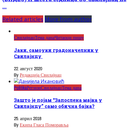
...
Related articles
More from author
Свилајнац
Тема дана
Читаоци пишу
Јаки, самоуки градоначелник у
Свилајнцу
22. август 2020
By
Редакција Свилајнац
Politika
Регион
Свилајнац
Тема дана
Зашто је појам “Запослена мајка у
Свилајнцу” само обична бајка?
25. април 2018
By
Екипа Гласа Поморавља