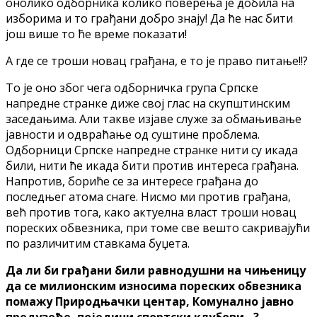
онолико одборника колико поверења је добила на
изборима и то грађани добро знају! Да ће нас бити
још више то ће време показати!
А где се троши новац грађана, е то је право питање!!?
То је оно због чега одборничка група Српске
напредне странке диже свој глас на скупштинским
заседањима. Али такве изјаве служе за обмањивање
јавности и одвраћање од суштине проблема.
Одборници Српске напредне странке нити су икада
били, нити ће икада бити против интереса грађана.
Напротив, бориће се за интересе грађана до
последњег атома снаге. Нисмо ми против грађана,
већ против тога, како актуелна власт троши новац
пореских обвезника, при томе све вешто сакривајући
по различитим ставкама буџета.
Да ли би грађани били равнодушни на чињеницу
да се милионским износима пореских обвезника
помажу Природњачки центар, Комунално јавно
предузеће, поједини спортски клубови…?