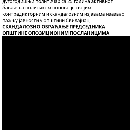
дугогодишњи политичар са 25 година активног
бављења политиком поново је својим
контрадикторним и скандалозним изјавама изазвао
пажњу јавности у општини Свилајнац.
СКАНДАЛОЗНО ОБРАЋАЊЕ ПРЕДСЕДНИКА
ОПШТИНЕ ОПОЗИЦИОНИМ ПОСЛАНИЦИМА