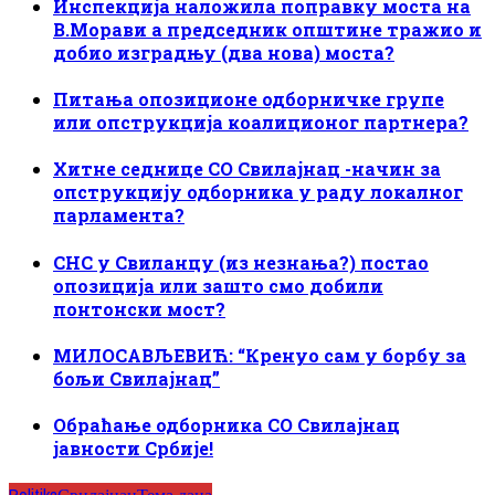
Инспекција наложила поправку моста на
В.Морави а председник општине тражио и
добио изградњу (два нова) моста?
Питања опозиционе одборничке групе
или опструкција коалиционог партнера?
Хитне седнице СО Свилајнац -начин за
опструкцију одборника у раду локалног
парламента?
СНС у Свиланцу (из незнања?) постао
опозиција или зашто смо добили
понтонски мост?
МИЛОСАВЉЕВИЋ: “Кренуо сам у борбу за
бољи Свилајнац”
Обраћање одборника СО Свилајнац
јавности Србије!