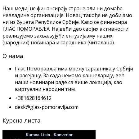
Наш медиј не финансирају стране али ни домаће
невладине организације. Новац такође не добијамо
ни из буџета Републике Србије. Како се финансира
ГЛАС ПОМОРАВЉА. Највећи део својих активности
реализујемо захваљујући ентузијазму наших
(народних) новинара и сарадника (читалаца).
О нама
Глас Поморавља има мрежу сарадника у Србији
и расејању. За сада немамо канцеларију, већ
наши новинари раде са више локација, као
виртуeлни народни тим.
+381628164612
desk@glas-pomoravlja.com
Курсна листа