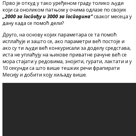
Прво је откуд у тако уређеном граду толико људи
који са оноликом патњом у очима одлазе по својих
„2000 за госпођу и 3000 за господина“
сваког месеца у
дану када се помоћ дели?
Друго, на основу којих параметара се та помоћ
исплаћује и зашто се, ако параметри већ постоје и
ако су ти људи већ конкурисали за доделу средстава,
иста не уплаћују на њихове приватне рачуне већ се
мора стајати у редовима, знојити, гурати, лактати и у
10 секунди са што више тешких речи фрапирати
Месију и добити коју хиљаду више.