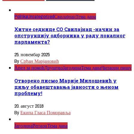
Politika
Uncategorized
Свилајнац
Тема дана
Хитне седнице СО Свилајнац -начин за
опструкцију одборника у раду локалног
парламента?
25. новембар 2025
By
Срђан Марјановић
Апел за помоћ
Друштво
Јагодина
Тема дана
Читаоци пишу
Отворено писмо Марије Милошевић у
циљу обавештавања јавности о њеном
проблему!
20. август 2018
By
Екипа Гласа Поморавља
Јагодина
Регион
Тема дана