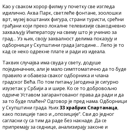
Као у сваком хорор филму у почетку све изгледа
идилично. Аква Парк, светлеће фонтане, зоолошки
врт, музеј воштаних фигура, страни туристи, срећни
грађани који преко локалне телевизије свакодневно
захваљују Императору на свему што је учинио за
град… Уз њих, своју захвалност делима показују и
одборници у Скупштини града Јагодине… Лепо је то
кад се неко одрекне плате и ради из идеала.
Таквих случајва има свуда у свету, додуше
појединачних, али је мало симптоматично да то буде
правило и обавеза сваког одборника и члана
градског Већа. По том питању Јагодина је сигурно
изузетак у Србији а и шире. Ко се то добровољно
одриче Уставом загарантованог права да ради и да
за то буде плаћен? Одговор је пред нама. Одборници
у Скупштини града. Њих
33 храбрих Спартанаца
,
како позиције тако и „опозиције“. Сви до једног
сагласни су са тим да раде без накнаде. Да се
припремају за седнице, анализирају законе и