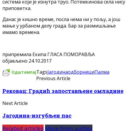
система који је изнутра труо. Потемкинова села нису
приповетка.
Данас је кишно време, посла нема ни у пољу, а још
мање у урбаном делу града. Бар за размишљање
имамо времена.
припремила Екипа ГЛАСА ПОМОРАВЉА
објављено 24.10.2017
Tags
Јагодина
одборници
Палма
Одштампај
Previous Article
Рековац: Градић запостављене омладине
Next Article
Јагодина-изгубљен пас
Related articles
More from author