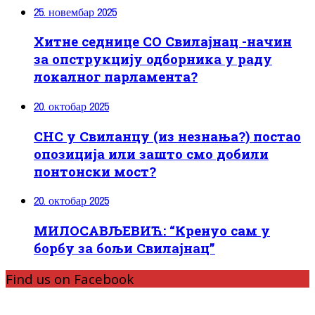
25. новембар 2025
Хитне седнице СО Свилајнац -начин
за опструкцију одборника у раду
локалног парламента?
20. октобар 2025
СНС у Свиланцу (из незнања?) постао
опозиција или зашто смо добили
понтонски мост?
20. октобар 2025
МИЛОСАВЉЕВИЋ: “Кренуо сам у
борбу за бољи Свилајнац”
Find us on Facebook