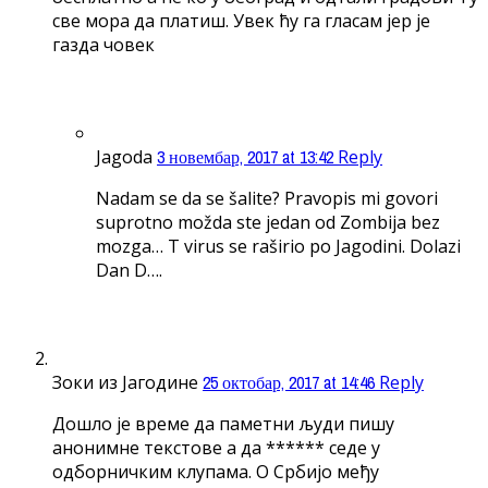
све мора да платиш. Увек ћу га гласам јер је
газда човек
Jagoda
3 новембар, 2017 at 13:42
Reply
Nadam se da se šalite? Pravopis mi govori
suprotno možda ste jedan od Zombija bez
mozga… T virus se raširio po Jagodini. Dolazi
Dan D….
Зоки из Јагодине
25 октобар, 2017 at 14:46
Reply
Дошло је време да паметни људи пишу
анонимне текстове а да ****** седе у
одборничким клупама. О Србијо међу