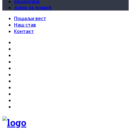
Екологија
Апел за помоћ
Пошаљи вест
Наш став
Контакт