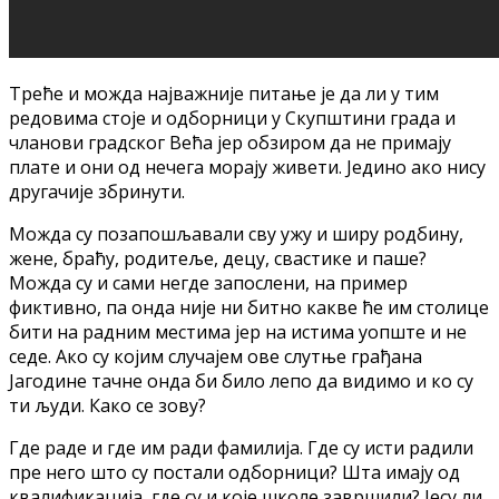
Треће и можда најважније питање је да ли у тим
редовима стоје и одборници у Скупштини града и
чланови градског Већа јер обзиром да не примају
плате и они од нечега морају живети. Једино ако нису
другачије збринути.
Можда су позапошљавали сву ужу и ширу родбину,
жене, браћу, родитеље, децу, свастике и паше?
Можда су и сами негде запослени, на пример
фиктивно, па онда није ни битно какве ће им столице
бити на радним местима јер на истима уопште и не
седе. Ако су којим случајем ове слутње грађана
Јагодине тачне онда би било лепо да видимо и ко су
ти људи. Како се зову?
Где раде и где им ради фамилија. Где су исти радили
пре него што су постали одборници? Шта имају од
квалификација, где су и које школе завршили? Јесу ли