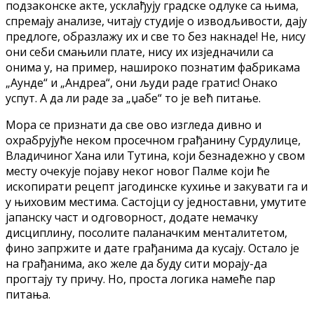
подзаконске акте, усклађују градске одлуке са њима,
спремају анализе, читају студије о изводљивости, дају
предлоге, образлажу их и све то без накнаде! Не, нису
они себи смањили плате, нису их изједначили са
онима у, на пример, нашироко познатим фабрикама
„Аунде“ и „Андреа“, они људи раде гратис! Онако
успут. А да ли раде за „џабе“ то је већ питање.
Мора се признати да све ово изгледа дивно и
охрабрујуће неком просечном грађанину Сурдулице,
Владичиног Хана или Тутина, који безнадежно у свом
месту очекује појаву неког новог Палме који ће
ископирати рецепт јагодинске кухиње и закувати га и
у њиховим местима. Састојци су једноставни, умутите
јапанску част и одговорност, додате немачку
дисциплину, посолите паланачким менталитетом,
фино запржите и дате грађанима да кусају. Остало је
на грађанима, ако желе да буду сити морају-да
прогтају ту причу. Но, проста логика намеће пар
питања.