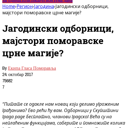
Јагодина
Политика
Регион
Тема дана
Home
›
Регион
›
Јагодина
›
Јагодински одборници,
мајстори поморавске црне магије?
Јагодински одборници,
мајстори поморавске
црне магије?
By
Екипа Гласа Поморавља
24. октобар 2017
75682
7
“Питате се одакле нам новац који делимо угроженим
грађанима? Ево рећи ћу вам. Одборници у Скупштини
града раде бесплатно, чланови градског Већа су на
неплаћеним функцијама, саберите и помножите колика