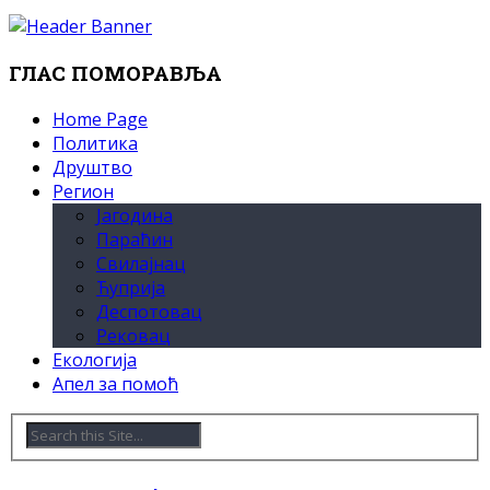
ГЛАС ПОМОРАВЉА
Home Page
Политика
Друштво
Регион
Јагодина
Параћин
Свилајнац
Ћуприја
Деспотовац
Рековац
Екологија
Апел за помоћ