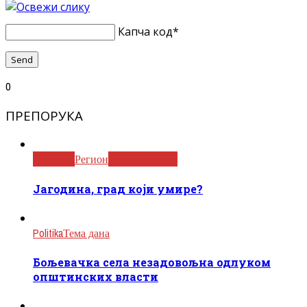
Капча код
*
0
ПРЕПОРУКА
Јагодина
Регион
Читаоци пишу
Јагодина, град који умире?
Politika
Тема дана
Бољевачка села незадовољна одлуком
општинских власти