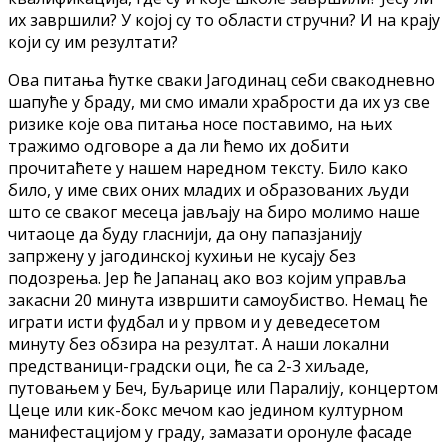
их завршили? У којој су то области стручни? И на крају
који су им резултати?
Ова питања ћутке сваки Јагодинац себи свакодневно
шапуће у браду, ми смо имали храбрости да их уз све
ризике које ова питања носе поставимо, на њих
тражимо одговоре а да ли ћемо их добити
прочитаћете у нашем наредном тексту. Било како
било, у име свих оних младих и образованих људи
што се сваког месеца јављају на биро молимо наше
читаоце да буду гласнији, да ону папазјанију
запржену у јагодинској кухињи не кусају без
подозрења. Jер ће Јапанац ако воз којим управља
закасни 20 минута извршити самоубиство. Немац ће
играти исти фудбал и у првом и у деведесетом
минуту без обзира на резултат. A наши локални
предстваници-градски оци, ће са 2-3 хиљаде,
путовањем у Беч, Буљарице или Паралију, концертом
Цеце или кик-бокс мечом као једином културном
манифестацијом у граду, замазати оронуле фасаде