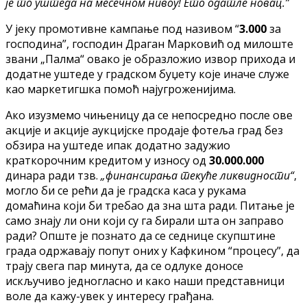
је то уштеда на месечном нивоу! Ето одатле новац.”
У јеку промотивне кампање под називом “
3.000
за
господина”, господин Драган Марковић од милоште
звани „Палма“ овако је образложио извор прихода и
додатне уштеде у градском буџету које иначе служе
као маркетигшка помоћ најугроженијима.
Ако изузмемо чињеницу да се непосредно после ове
акције и акције аукцијске продаје фотеља град без
обзира на уштеде ипак додатно задужио
краткорочним кредитом у износу од
30.000.000
динара ради тзв.
„финансирања текуће ликвидности“
,
могло би се рећи да је градска каса у рукама
домаћина који би требао да зна шта ради. Питање је
само знају ли они који су га бирали шта он заправо
ради? Опште је познато да се седнице скупштине
града одржавају попут оних у Кафкином “процесу”, да
трају свега пар минута, да се одлуке доносе
искључиво једногласно и како наши представници
воле да кажу-увек у интересу грађана.