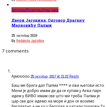
Јагодина
Политика
Тема дана
Двери Јагодина: Одговор Драгану
Марковићу Палми
25. октобар 2019
By
Redakcija Jagodina
7 comments
Ајмооооо
25 октобар, 2017 at 21:22
Reply
Баш ме брига дал Палма **** и ови његови исто.
Мени је добро имам де да се купам у Аква парк
идем у ВИВО имам све што ми треба. Палма је
цар све док идемо на море и док се возимо
бесплатно а не ко у београд и одтали градови Ту