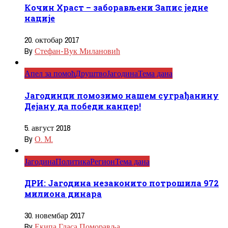
Кочин Храст – заборављени Запис једне
нације
20. октобар 2017
By
Стефан-Вук Милановић
Апел за помоћ
Друштво
Јагодина
Тема дана
Јагодинци помозимо нашем суграђанину
Дејану да победи канцер!
5. август 2018
By
О. М.
Јагодина
Политика
Регион
Тема дана
ДРИ: Јагодина незаконито потрошила 972
милиона динара
30. новембар 2017
By
Екипа Гласа Поморавља