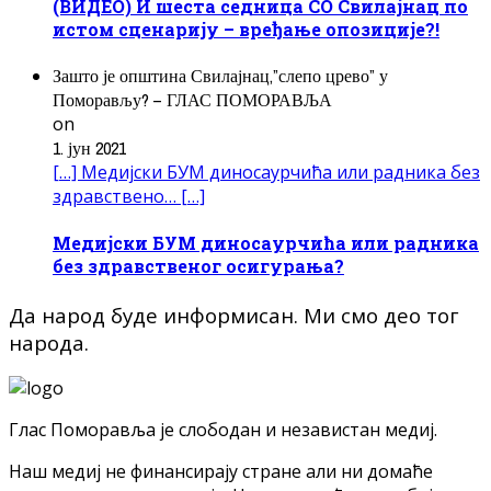
(ВИДЕО) И шеста седница СО Свилајнац по
истом сценарију – вређање опозиције?!
Зашто је општина Свилајнац,”слепо црево” у
Поморављу? – ГЛАС ПОМОРАВЉА
on
1. јун 2021
[…] Медијски БУМ диносаурчића или радника без
здравствено… […]
Медијски БУМ диносаурчића или радника
без здравственог осигурања?
Да народ буде информисан. Ми смо део тог
народа.
Глас Поморавља је слободан и независтан медиј.
Наш медиј не финансирају стране али ни домаће