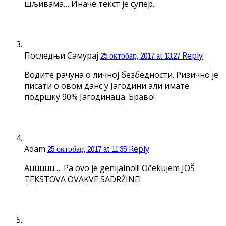
шљивама… Иначе текст је супер.
Последњи Самурај
25 октобар, 2017 at 13:27
Reply
Водите рачуна о личној безбедности. Ризично је
писати о овом данс у Јагодини али имате
подршку 90% Јагодинаца. Браво!
Adam
25 октобар, 2017 at 11:35
Reply
Auuuuu…. Pa ovo je genijalno!!! Očekujem JOŠ
TEKSTOVA OVAKVE SADRŽINE!