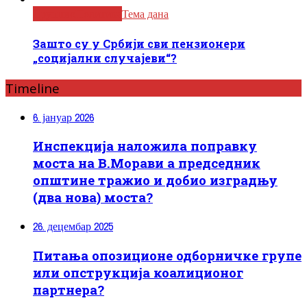
Друштво
Политика
Тема дана
Зашто су у Србији сви пензионери
„социјални случајеви“?
Timeline
6. јануар 2026
Инспекција наложила поправку
моста на В.Морави а председник
општине тражио и добио изградњу
(два нова) моста?
26. децембар 2025
Питања опозиционе одборничке групе
или опструкција коалиционог
партнера?