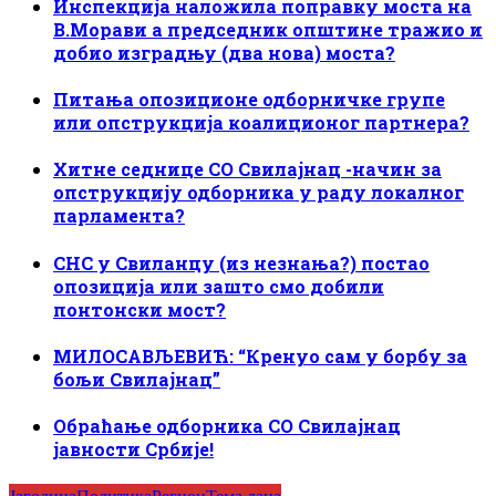
Инспекција наложила поправку моста на
В.Морави а председник општине тражио и
добио изградњу (два нова) моста?
Питања опозиционе одборничке групе
или опструкција коалиционог партнера?
Хитне седнице СО Свилајнац -начин за
опструкцију одборника у раду локалног
парламента?
СНС у Свиланцу (из незнања?) постао
опозиција или зашто смо добили
понтонски мост?
МИЛОСАВЉЕВИЋ: “Кренуо сам у борбу за
бољи Свилајнац”
Обраћање одборника СО Свилајнац
јавности Србије!