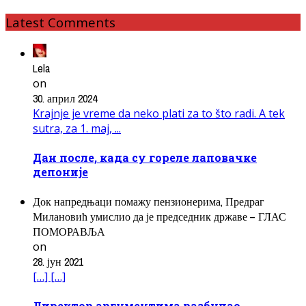
Latest Comments
Lela
on
30. април 2024
Krajnje je vreme da neko plati za to što radi. A tek
sutra, za 1. maj, ...
Дан после, када су гореле лаповачке
депоније
Док напредњаци помажу пензионерима, Предраг
Милановић умислио да је председник државе – ГЛАС
ПОМОРАВЉА
on
28. јун 2021
[…] […]
Директор аргументима разбуцао