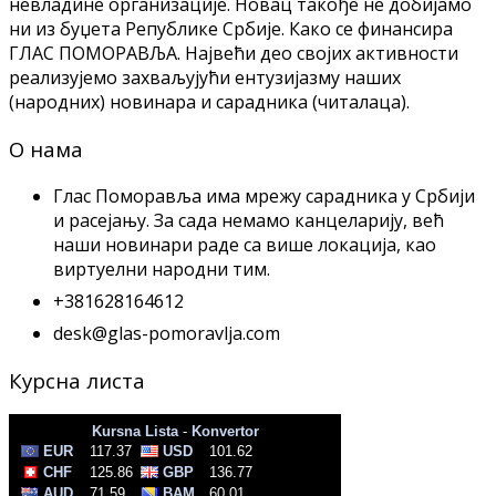
невладине организације. Новац такође не добијамо
ни из буџета Републике Србије. Како се финансира
ГЛАС ПОМОРАВЉА. Највећи део својих активности
реализујемо захваљујући ентузијазму наших
(народних) новинара и сарадника (читалаца).
О нама
Глас Поморавља има мрежу сарадника у Србији
и расејању. За сада немамо канцеларију, већ
наши новинари раде са више локација, као
виртуeлни народни тим.
+381628164612
desk@glas-pomoravlja.com
Курсна листа