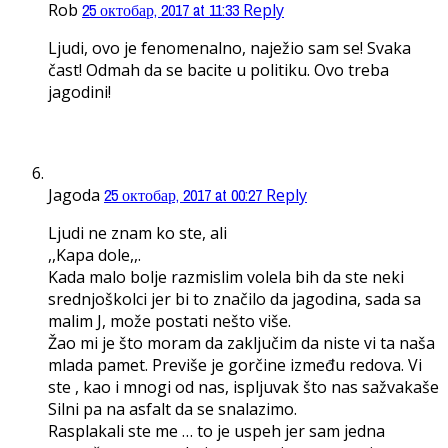
Rob
25 октобар, 2017 at 11:33
Reply
Ljudi, ovo je fenomenalno, naježio sam se! Svaka
čast! Odmah da se bacite u politiku. Ovo treba
jagodini!
Jagoda
25 октобар, 2017 at 00:27
Reply
Ljudi ne znam ko ste, ali
,,Kapa dole,,.
Kada malo bolje razmislim volela bih da ste neki
srednjoškolci jer bi to značilo da jagodina, sada sa
malim J, može postati nešto više.
Žao mi je što moram da zaključim da niste vi ta naša
mlada pamet. Previše je gorčine između redova. Vi
ste , kao i mnogi od nas, ispljuvak što nas sažvakaše
Silni pa na asfalt da se snalazimo.
Rasplakali ste me … to je uspeh jer sam jedna