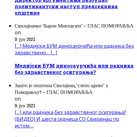
политикантски наступ председника
општине
Свилајначки “Барон Минхаузен” – ГЛАС ПОМОРАВЉА
on
9. јун 2021
[…] Медијски БУМ диносаурчића или радника без
здравствено… […]
Медијски БУМ диносаурчића или радника
без здравственог осигурања?
Зашто је општина Свилајнац,”слепо црево” у
Поморављу? – ГЛАС ПОМОРАВЉА
on
9. јун 2021
[…] или радника без здравственог осигурања?
(ВИДЕО) И шеста седница СО Свилајнац по
истом ...