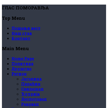
ГЛАС ПОМОРАВЉА
Top Menu
Пошаљи вест
Наш став
Контакт
Main Menu
Home Page
Политика
Друштво
Регион
Јагодина
Параћин
Свилајнац
Ћуприја
Деспотовац
Рековац