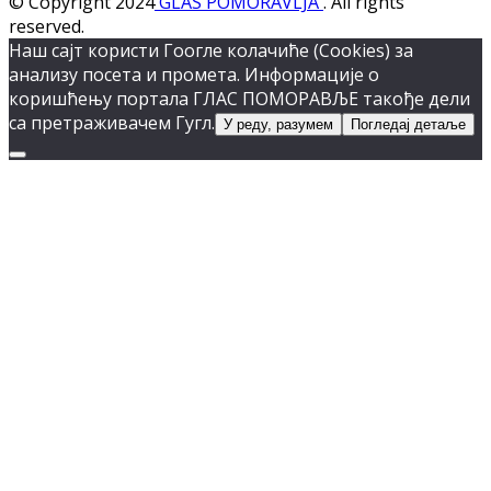
© Copyright 2024
GLAS POMORAVLJA
. All rights
reserved.
Наш сајт користи Гоогле колачиће (Cookies) за
анализу посета и промета. Информације о
коришћењу портала ГЛАС ПОМОРАВЉЕ такође дели
са претраживачем Гугл.
У реду, разумем
Погледај детаље