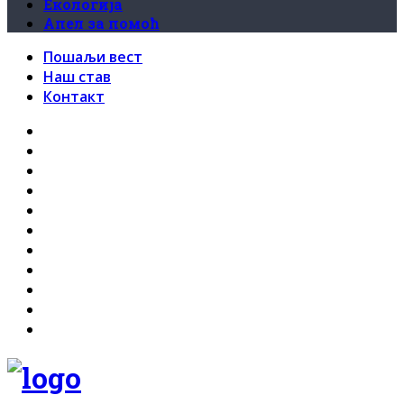
Екологија
Апел за помоћ
Пошаљи вест
Наш став
Контакт