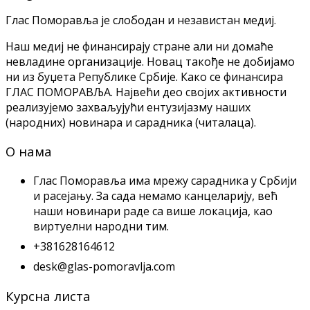
Глас Поморавља је слободан и независтан медиј.
Наш медиј не финансирају стране али ни домаће
невладине организације. Новац такође не добијамо
ни из буџета Републике Србије. Како се финансира
ГЛАС ПОМОРАВЉА. Највећи део својих активности
реализујемо захваљујући ентузијазму наших
(народних) новинара и сарадника (читалаца).
О нама
Глас Поморавља има мрежу сарадника у Србији
и расејању. За сада немамо канцеларију, већ
наши новинари раде са више локација, као
виртуeлни народни тим.
+381628164612
desk@glas-pomoravlja.com
Курсна листа