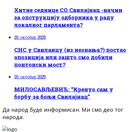
Хитне седнице СО Свилајнац -начин
за опструкцију одборника у раду
локалног парламента?
20. октобар 2025
СНС у Свиланцу (из незнања?) постао
опозиција или зашто смо добили
понтонски мост?
20. октобар 2025
МИЛОСАВЉЕВИЋ: “Кренуо сам у
борбу за бољи Свилајнац”
Да народ буде информисан. Ми смо део тог
народа.