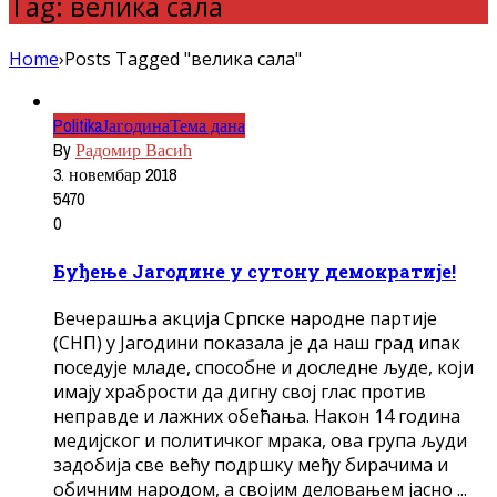
Tag: велика сала
Home
›
Posts Tagged "велика сала"
Politika
Јагодина
Тема дана
By
Радомир Васић
3. новембар 2018
5470
0
Буђење Јагодине у сутону демократије!
Вечерашња акција Српске народне партије
(СНП) у Јагодини показала је да наш град ипак
поседује младе, способне и доследне људе, који
имају храбрости да дигну свој глас против
неправде и лажних обећања. Након 14 година
медијског и политичког мрака, ова група људи
задобија све већу подршку међу бирачима и
обичним народом, а својим деловањем јасно ...