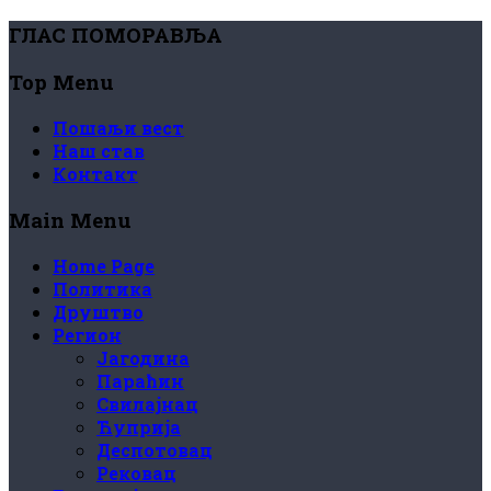
ГЛАС ПОМОРАВЉА
Top Menu
Пошаљи вест
Наш став
Контакт
Main Menu
Home Page
Политика
Друштво
Регион
Јагодина
Параћин
Свилајнац
Ћуприја
Деспотовац
Рековац