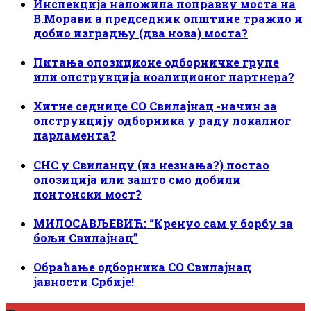
Инспекција наложила поправку моста на
В.Морави а председник општине тражио и
добио изградњу (два нова) моста?
Питања опозиционе одборничке групе
или опструкција коалиционог партнера?
Хитне седнице СО Свилајнац -начин за
опструкцију одборника у раду локалног
парламента?
СНС у Свиланцу (из незнања?) постао
опозиција или зашто смо добили
понтонски мост?
МИЛОСАВЉЕВИЋ: “Кренуо сам у борбу за
бољи Свилајнац”
Обраћање одборника СО Свилајнац
јавности Србије!