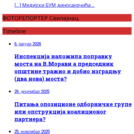
[…] Медијски БУМ диносаурчића ...
ФОТОРЕПОРТЕР Свилајнац
Timeline
6. јануар 2026
Инспекција наложила поправку
моста на В.Морави а председник
општине тражио и добио изградњу
(два нова) моста?
26. децембар 2025
Питања опозиционе одборничке групе
или опструкција коалиционог
партнера?
25. новембар 2025