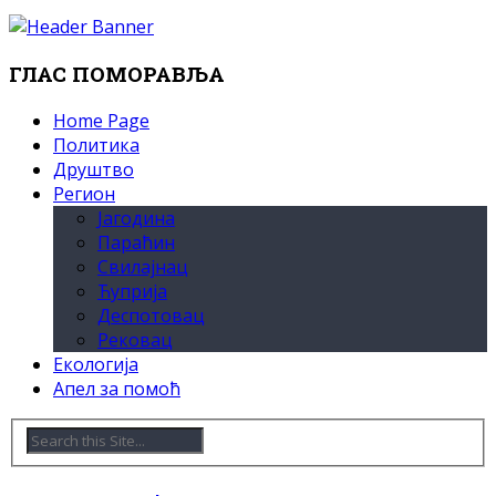
ГЛАС ПОМОРАВЉА
Home Page
Политика
Друштво
Регион
Јагодина
Параћин
Свилајнац
Ћуприја
Деспотовац
Рековац
Екологија
Апел за помоћ