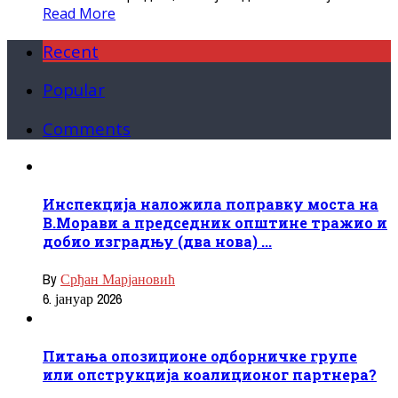
Read More
Recent
Popular
Comments
Инспекција наложила поправку моста на
В.Морави а председник општине тражио и
добио изградњу (два нова) ...
By
Срђан Марјановић
6. јануар 2026
Питања опозиционе одборничке групе
или опструкција коалиционог партнера?