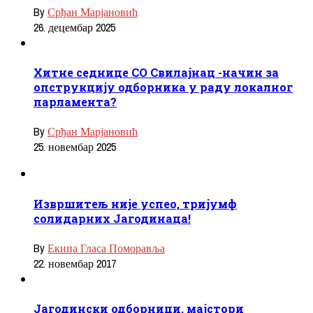
By
Срђан Марјановић
26. децембар 2025
Хитне седнице СО Свилајнац -начин за
опструкцију одборника у раду локалног
парламента?
By
Срђан Марјановић
25. новембар 2025
Извршитељ није успео, тријумф
солидарних Јагодинаца!
By
Екипа Гласа Поморавља
22. новембар 2017
Јагодински одборници, мајстори