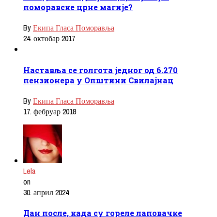
поморавске црне магије?
By
Екипа Гласа Поморавља
24. октобар 2017
Наставља се голгота једног од 6.270
пензионера у Општини Свилајнац
By
Екипа Гласа Поморавља
17. фебруар 2018
Lela
on
30. април 2024
Дан после, када су гореле лаповачке