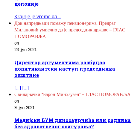
депоније
Krajnje je vreme da ...
Док напредњаци помажу пензионерима, Предраг
Милановић умислио да је председник државе – ГЛАС
ПОМОРАВЉА
on
28. јун 2021
Директор аргументима разбуцао
политикантски наступ председника
општине
[…] […]
Свилајначки “Барон Минхаузен” – ГЛАС ПОМОРАВЉА
on
9. јун 2021
Медијски БУМ диносаурчића или радника
без здравственог осигурања?