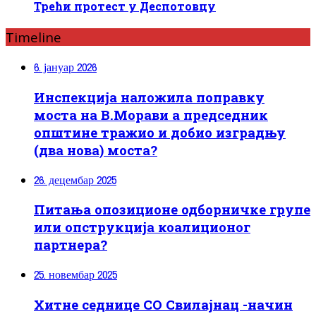
Трећи протест у Деспотовцу
Timeline
6. јануар 2026
Инспекција наложила поправку
моста на В.Морави а председник
општине тражио и добио изградњу
(два нова) моста?
26. децембар 2025
Питања опозиционе одборничке групе
или опструкција коалиционог
партнера?
25. новембар 2025
Хитне седнице СО Свилајнац -начин