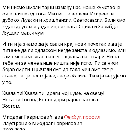
Ми нисмо имали тајни између нас. Наше кумство је
било више од тога. Ми смо се волели. Искрено и
дубоко. Људски и хришћански. Светосавски. Били смо
један другом и узданица и снага. Сцила и Харибда.
Људски максимум.
И ти и ја знамо да је сваки крај нови почетак и да је
питање да ли одласком негде заиста и одлазимо, или
само мењамо угао нашег гледања на ствари. Ни за
тебе ни за мене више ништа није исто. Ти се ниси
бојао смрти. Причали смо да тада мењамо своје
стање, своје постојање, своје облике. Ти и ја верујемо
у то.
Хвала ти! Хвала ти, драги мој куме, на свему!
Нека ти Господ Бог подари рајска насеља.
Збогом.
Миодраг Гавриловић, виа
Фејсбук профил
Илустрације Миодраг Гавриловић
27.03.2020