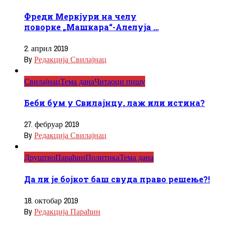
Фреди Меркјури на челу
поворке „Машкара“-Алелуја …
2. април 2019
By
Редакција Свилајнац
Свилајнац
Тема дана
Читаоци пишу
Беби бум у Свилајнцу, лаж или истина?
27. фебруар 2019
By
Редакција Свилајнац
Друштво
Параћин
Политика
Тема дана
Да ли је бојкот баш свуда право решење?!
18. октобар 2019
By
Редакција Параћин