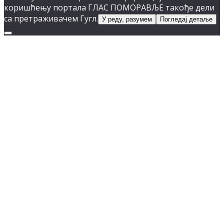
коришћењу портала ГЛАС ПОМОРАВЉЕ такође дели
са претраживачем Гугл.
У реду, разумем
Погледај детаље