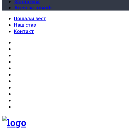
Екологија
Апел за помоћ
Пошаљи вест
Наш став
Контакт