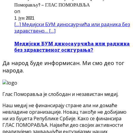
Поморављу? – ГЛАС ПОМОРАВЉА
on
1. јун 2021
[…] Медијски БУМ диносаурчића или радника без
здравствено… […]
Медијски БУМ диносаурчића или радника
без здравственог осигурања?
Да народ буде информисан. Ми смо део тог
народа.
Глас Поморавља је слободан и независтан медиј.
Наш медиј не финансирају стране али ни домаће
невладине организације. Новац такође не добијамо
ни из буџета Републике Србије. Како се финансира
ГЛАС ПОМОРАВЉА. Највећи део својих активности
реализујемо захваљујући ентузијазму наших