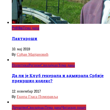
Politika
Тема дана
Лактароши
10. мај 2019
By
Срђан Марјановић
Политика
Регион
Свилајнац
Тема дана
Да ли је Клуб генерала и адмирала Србије
прекршио кодекс?
12. новембар 2017
By
Екипа Гласа Поморавља
Друштво
Свилајнац
Тема дана
Читаоци пишу