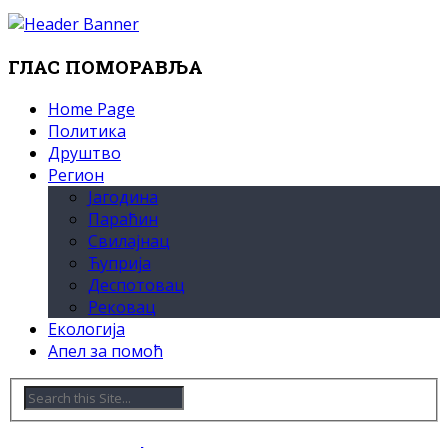
ГЛАС ПОМОРАВЉА
Home Page
Политика
Друштво
Регион
Јагодина
Параћин
Свилајнац
Ћуприја
Деспотовац
Рековац
Екологија
Апел за помоћ