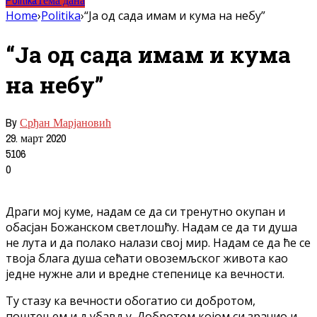
Politika
Тема дана
Home
›
Politika
›
“Ја од сада имам и кума на небу”
“Ја од сада имам и кума
на небу”
By
Срђан Марјановић
29. март 2020
5106
0
Драги мој куме, надам се да си тренутно окупан и
обасјан Божанском светлошћу. Надам се да ти душа
не лута и да полако налази свој мир. Надам се да ће се
твоја блага душа сећати овоземљског живота као
једне нужне али и вредне степенице ка вечности.
Ту стазу ка вечности обогатио си добротом,
поштењем и љубављу. Добротом којом си зрачио и