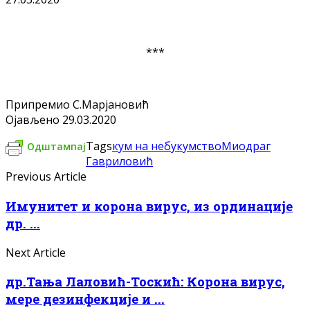
***
Припремио С.Марјановић
Ојављено 29.03.2020
Tags
кум на небу
кумство
Миодраг
Одштампај
Гавриловић
Previous Article
Имунитет и корона вирус, из ординације
др. ...
Next Article
др.Тања Лаловић-Тоскић: Корона вирус,
мере дезинфекције и ...