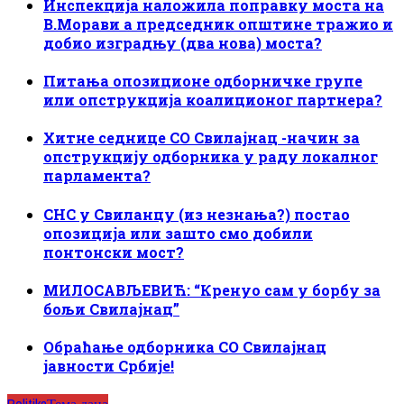
Инспекција наложила поправку моста на
В.Морави а председник општине тражио и
добио изградњу (два нова) моста?
Питања опозиционе одборничке групе
или опструкција коалиционог партнера?
Хитне седнице СО Свилајнац -начин за
опструкцију одборника у раду локалног
парламента?
СНС у Свиланцу (из незнања?) постао
опозиција или зашто смо добили
понтонски мост?
МИЛОСАВЉЕВИЋ: “Кренуо сам у борбу за
бољи Свилајнац”
Обраћање одборника СО Свилајнац
јавности Србије!