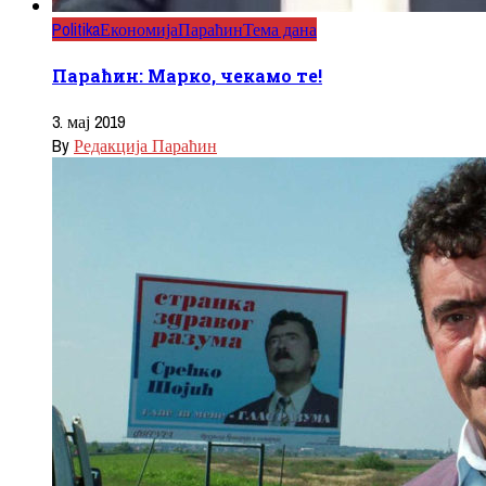
Politika
Економија
Параћин
Тема дана
Параћин: Марко, чекамо те!
3. мај 2019
By
Редакција Параћин