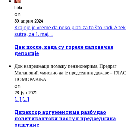
Lela
on
30. април 2024
Krajnje je vreme da neko plati za to što radi. A tek
sutra, za 1. maj, ...
Дан после, када су гореле лаповачке
депоније
Док напредњаци помажу пензионерима, Предраг
Милановић умислио да је председник државе – ГЛАС
ПОМОРАВЉА
on
28. јун 2021
[…] […]
Директор аргументима разбуцао
политикантски наступ председника
општине