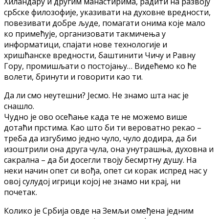
Хиландару и другим манастирима, радити на развоју
србске филозофије, указивати на духовне вредности,
повезивати добре људе, помагати онима које мало
ко примећује, организовати такмичења у
информатици, спајати нове технологије и
хришћанске вредности, баштинити Чичу и Равну
Гору, промишљати о постојању… Видећемо ко ће
волети, бринути и говорити као ти.
Да ли смо неутешни? Јесмо. Не знамо шта нас је
снашло.
Чудно је ово осећање када те не можемо више
дотаћи прстима. Као што би ти вероватно рекао –
треба да изгубимо једно чуло, чуло додира, да би
изоштрили она друга чула, она унутрашња, духовна и
сакрална – да би досегли твоју бесмртну душу. На
неки начин опет си вођа, опет си корак испред нас у
овој сулудој игрици којој не знамо ни крај, ни
почетак.
Колико је Србија овде на Земљи омеђена једним