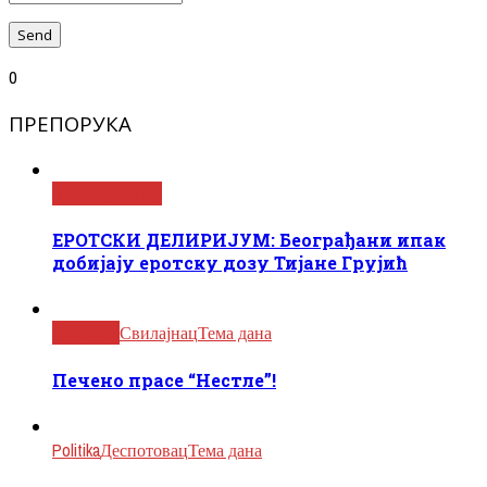
0
ПРЕПОРУКА
Читаоци пишу
ЕРОТСКИ ДЕЛИРИЈУМ: Београђани ипак
добијају еротску дозу Тијане Грујић
Друштво
Свилајнац
Тема дана
Печено прасе “Нестле”!
Politika
Деспотовац
Тема дана