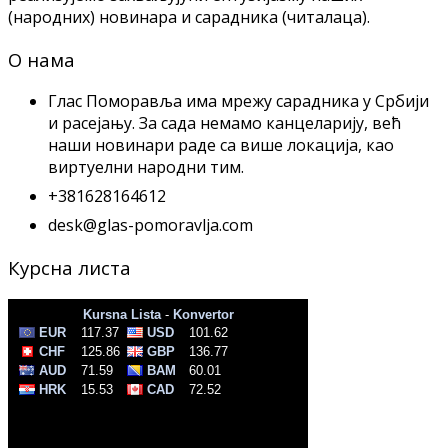
(народних) новинара и сарадника (читалаца).
О нама
Глас Поморавља има мрежу сарадника у Србији
и расејању. За сада немамо канцеларију, већ
наши новинари раде са више локација, као
виртуeлни народни тим.
+381628164612
desk@glas-pomoravlja.com
Курсна листа