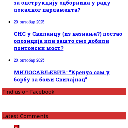
за опструкцију одборника у раду
локалног парламента?
20. октобар 2025
СНС у Свиланцу (из незнања?) постао
опозиција или зашто смо добили
понтонски мост?
20. октобар 2025
МИЛОСАВЉЕВИЋ: “Кренуо сам у
борбу за бољи Свилајнац”
Find us on Facebook
Latest Comments