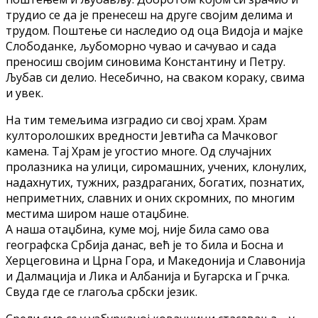
трудио се да је пренесеш на друге својим делима и
трудом. Поштење си наследио од оца Видоја и мајке
Слободанке, љубоморно чувао и сачувао и сада
преносиш својим синовима Константину и Петру.
Љубав си делио. Несебично, на сваком кораку, свима
и увек.
На тим темељима изградио си свој храм. Храм
култоролошких вредности Јевтића са Мачковог
камена. Тај Храм је угостио многе. Од случајних
пролазника на улици, сиромашних, учених, клонулих,
надахнутих, тужних, раздраганих, богатих, познатих,
неприметних, славних и оних скромних, по многим
местима широм наше отаџбине.
А наша отаџбина, куме мој, није била само ова
географска Србија данас, већ је то била и Босна и
Херцеговина и Црна Гора, и Македонија и Славонија
и Далмација и Лика и Албанија и Бугарска и Грчка.
Свуда где се глагоља србски језик.