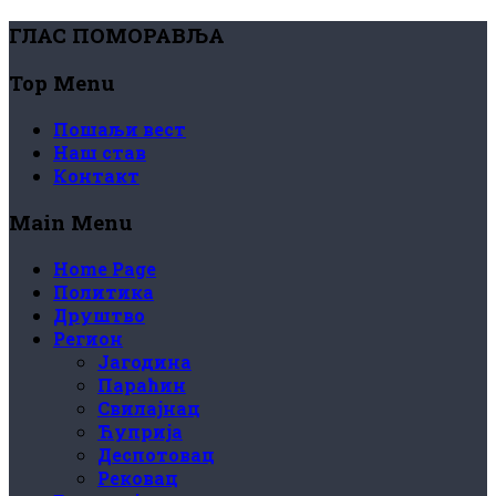
ГЛАС ПОМОРАВЉА
Top Menu
Пошаљи вест
Наш став
Контакт
Main Menu
Home Page
Политика
Друштво
Регион
Јагодина
Параћин
Свилајнац
Ћуприја
Деспотовац
Рековац