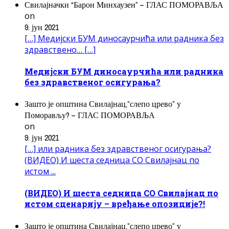
Свилајначки “Барон Минхаузен” – ГЛАС ПОМОРАВЉА
on
9. јун 2021
[…] Медијски БУМ диносаурчића или радника без
здравствено… […]
Медијски БУМ диносаурчића или радника
без здравственог осигурања?
Зашто је општина Свилајнац,”слепо црево” у
Поморављу? – ГЛАС ПОМОРАВЉА
on
9. јун 2021
[…] или радника без здравственог осигурања?
(ВИДЕО) И шеста седница СО Свилајнац по
истом ...
(ВИДЕО) И шеста седница СО Свилајнац по
истом сценарију – вређање опозиције?!
Зашто је општина Свилајнац,”слепо црево” у