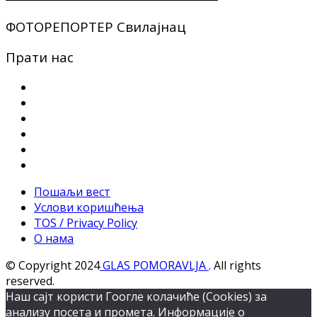
ФОТОРЕПОРТЕР Свилајнац
Прати нас
Пошаљи вест
Услови коришћења
TOS / Privacy Policy
О нама
© Copyright 2024
GLAS POMORAVLJA
. All rights
reserved.
Наш сајт користи Гоогле колачиће (Cookies) за
анализу посета и промета. Информације о