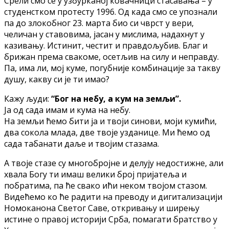
Срели смо се у узбурканој ковачници стасавања – у
студенстком протесту 1996. Од када смо се упознали
па до злокобног 23. марта био си чврст у вери,
челичан у ставовима, јасан у мислима, надахнут у
казивању. Истинит, честит и правдољубив. Благ и
брижан према свакоме, осетљив на силу и неправду.
Па, има ли, мој куме, погубније комбинације за такву
душу, какву си је ти имао?
Кажу људи:
“Бог на небу, а кум на земљи”.
Ја од сада имам и кума на небу.
На земљи ћемо бити ја и твоји синови, моји кумићи,
два сокола млада, две твоје узданице. Ми ћемо од
сада табанати даље и твојим стазама.
А твоје стазе су многобројне и делују недостижне, али
хвала Богу ти имаш велики број пријатеља и
побратима, па ће свако ићи неком твојом стазом.
Видећемо ко ће радити на преводу и дигитализацији
Номоканона Светог Саве, откривању и ширењу
истине о правој историји Срба, помагати братство у