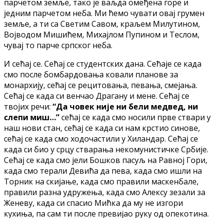
парчетом земље, тако је ваљда омеђена горе и
једним парчетом неба. Ми ћемо чувати овај грумен
земље, а ти са Светим Савом, краљем Милутином,
Војводом Мишићем, Михајлом Пупином и Теслом,
чувај то парче српског неба.
И сећај се. Сећај се студентских дана. Сећаје се када
смо после бомбардовања ковали планове за
монархију, сећај се рецитовања, певања, смејања.
Сећај се када си венчао Драгану и мене. Сећај се
твојих речи:
“Да човек није ни бели медвед, ни
слепи миш…”
сећај се када смо носили прве ствари у
наш нови стан, сећај се када си нам крстио синове,
сећај се када смо ходочастили у Хиландар. Сећај се
када си био у срцу стварања некомунистичке Србије.
Сећај се када смо јели Бошков пасуљ на Равној Гори,
када смо терали Девића да пева, када смо ишли на
Торник на скијање, када смо правили маскенбале,
правили разна удружења, када смо Алексу зезали за
Женеву, када си спасио Мићка да му не изгори
кухиња, па сам ти после превијао руку од опекотина.